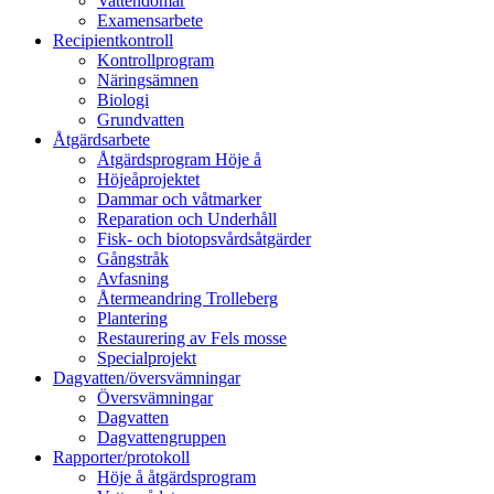
Vattendomar
Examensarbete
Recipientkontroll
Kontrollprogram
Näringsämnen
Biologi
Grundvatten
Åtgärdsarbete
Åtgärdsprogram Höje å
Höjeåprojektet
Dammar och våtmarker
Reparation och Underhåll
Fisk- och biotopsvårdsåtgärder
Gångstråk
Avfasning
Återmeandring Trolleberg
Plantering
Restaurering av Fels mosse
Specialprojekt
Dagvatten/översvämningar
Översvämningar
Dagvatten
Dagvattengruppen
Rapporter/protokoll
Höje å åtgärdsprogram