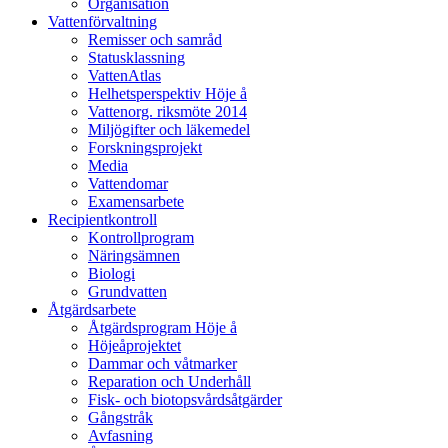
Organisation
Vattenförvaltning
Remisser och samråd
Statusklassning
VattenAtlas
Helhetsperspektiv Höje å
Vattenorg. riksmöte 2014
Miljögifter och läkemedel
Forskningsprojekt
Media
Vattendomar
Examensarbete
Recipientkontroll
Kontrollprogram
Näringsämnen
Biologi
Grundvatten
Åtgärdsarbete
Åtgärdsprogram Höje å
Höjeåprojektet
Dammar och våtmarker
Reparation och Underhåll
Fisk- och biotopsvårdsåtgärder
Gångstråk
Avfasning