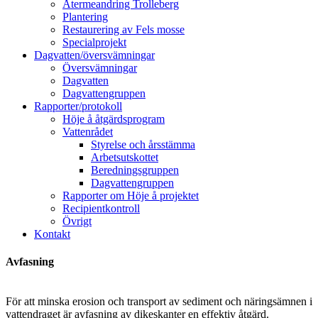
Återmeandring Trolleberg
Plantering
Restaurering av Fels mosse
Specialprojekt
Dagvatten/översvämningar
Översvämningar
Dagvatten
Dagvattengruppen
Rapporter/protokoll
Höje å åtgärdsprogram
Vattenrådet
Styrelse och årsstämma
Arbetsutskottet
Beredningsgruppen
Dagvattengruppen
Rapporter om Höje å projektet
Recipientkontroll
Övrigt
Kontakt
Avfasning
För att minska erosion och transport av sediment och näringsämnen i
vattendraget är avfasning av dikeskanter en effektiv åtgärd.