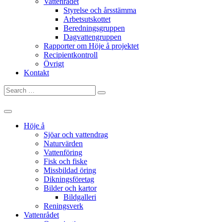
Vattenrådet
Styrelse och årsstämma
Arbetsutskottet
Beredningsgruppen
Dagvattengruppen
Rapporter om Höje å projektet
Recipientkontroll
Övrigt
Kontakt
Search
for:
Höje å
Sjöar och vattendrag
Naturvärden
Vattenföring
Fisk och fiske
Missbildad öring
Dikningsföretag
Bilder och kartor
Bildgalleri
Reningsverk
Vattenrådet