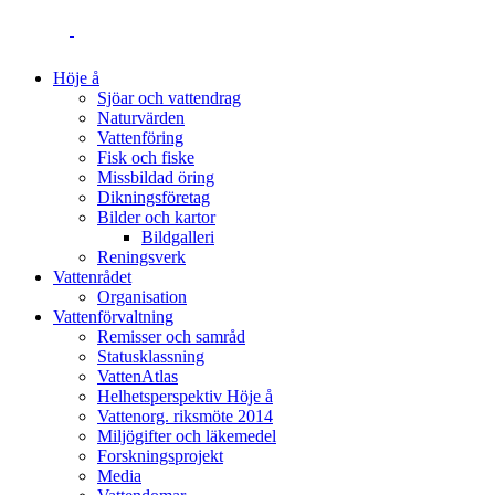
Höje å
Sjöar och vattendrag
Naturvärden
Vattenföring
Fisk och fiske
Missbildad öring
Dikningsföretag
Bilder och kartor
Bildgalleri
Reningsverk
Vattenrådet
Organisation
Vattenförvaltning
Remisser och samråd
Statusklassning
VattenAtlas
Helhetsperspektiv Höje å
Vattenorg. riksmöte 2014
Miljögifter och läkemedel
Forskningsprojekt
Media