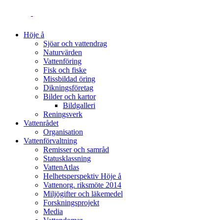
Höje å
Sjöar och vattendrag
Naturvärden
Vattenföring
Fisk och fiske
Missbildad öring
Dikningsföretag
Bilder och kartor
Bildgalleri
Reningsverk
Vattenrådet
Organisation
Vattenförvaltning
Remisser och samråd
Statusklassning
VattenAtlas
Helhetsperspektiv Höje å
Vattenorg. riksmöte 2014
Miljögifter och läkemedel
Forskningsprojekt
Media