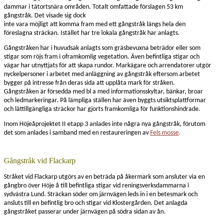
dammar i tätortsnära områden. Totalt omfattade förslagen 53 km
gångstråk. Det visade sig dock
inte vara möjligt att komma fram med ett gångstråk längs hela den
föreslagna sträckan. Istället har tre lokala gångstråk har anlagts.
Gångstråken har i huvudsak anlagts som gräsbevuxna beträdor eller som
stigar som röjs fram i oframkomlig vegetation. Även befintliga stigar och
vägar har utnyttjats för att skapa rundor. Markägare och arrendatorer utgör
nyckelpersoner i arbetet med anläggning av gångstråk eftersom arbetet
bygger på intresse från deras sida att upplåta mark för stråken.
Gångstråken är försedda med bl a med informationsskyltar, bänkar, broar
och ledmarkeringar. På lämpliga ställen har även byggts utsiktsplattformar
och lättillgängliga sträckor har gjorts framkomliga för funktionshindrade.
Inom Höjeåprojektet II etapp 3 anlades inte några nya gångstråk, förutom
det som anlades i samband med en restaureringen av
Fels mosse
.
Gångstråk vid Flackarp
Stråket vid Flackarp utgörs av en beträda på åkermark som ansluter via en
gångbro över Höje å till befintliga stigar vid reningsverksdammarna i
sydvästra Lund. Sträckan söder om järnvägen leds in i en betesmark och
ansluts till en befintlig bro och stigar vid Klostergården. Det anlagda
gångstråket passerar under järnvägen på södra sidan av ån.