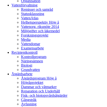
Organisation
Vattenförvaltning
Remisser och samråd
Statusklassning
VattenAtlas
Helhetsperspektiv Höje å
Vattenorg. riksmöte 2014
Miljögifter och läkemedel
Forskningsprojekt
Media
Vattendomar
Examensarbete
Recipientkontroll
Kontrollprogram
Näringsämnen
Biologi
Grundvatten
Åtgärdsarbete
Åtgärdsprogram Höje å
Höjeåprojektet
Dammar och våtmarker
Reparation och Underhåll
Fisk- och biotopsvårdsåtgärder
Gångstråk
Avfasning