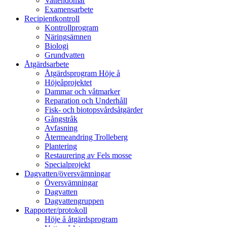
Vattendomar
Examensarbete
Recipientkontroll
Kontrollprogram
Näringsämnen
Biologi
Grundvatten
Åtgärdsarbete
Åtgärdsprogram Höje å
Höjeåprojektet
Dammar och våtmarker
Reparation och Underhåll
Fisk- och biotopsvårdsåtgärder
Gångstråk
Avfasning
Återmeandring Trolleberg
Plantering
Restaurering av Fels mosse
Specialprojekt
Dagvatten/översvämningar
Översvämningar
Dagvatten
Dagvattengruppen
Rapporter/protokoll
Höje å åtgärdsprogram