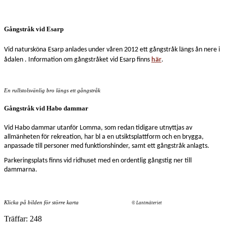
Gångstråk vid Esarp
Vid natursköna Esarp anlades under våren 2012 ett gångstråk längs ån nere i
ådalen . Information om gångstråket vid Esarp finns
här
.
En rullstolsvänlig bro längs ett gångstråk
Gångstråk vid Habo dammar
Vid Habo dammar utanför Lomma, som redan tidigare utnyttjas av
allmänheten för rekreation, har bl a en utsiktsplattform och en brygga,
anpassade till personer med funktionshinder, samt ett gångstråk anlagts.
Parkeringsplats finns vid ridhuset med en ordentlig gångstig ner till
dammarna.
Klicka på bilden för större karta
© Lantmäteriet
Träffar: 248