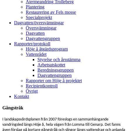
Återmeandring Trolleberg
Plantering
Restaurering av Fels mosse
Specialprojekt
Dagvatten/översvämningar
Översvämningar
Dagvatten
Dagvattengruppen
Rapporter/protokoll
Höje å åtgärdsprogram
Vattenrådet
Styrelse och årsstämma
Arbetsutskottet
Beredningsgruppen
Dagvattengruppen
Rapporter om Höje å projektet
Recipientkontroll
Övrigt
Kontakt
Gångstråk
I landskapsvårdsplanen från 2007 föreslogs en sammanhängande
vandringsled längs Höje å, hela vägen från Lomma till Genarp. Det fanns
även förslag på kortare gångstråk och slingor längs vattendrag och anlagda