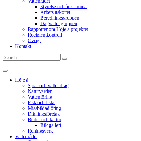
Vattenrådet
Styrelse och årsstämma
Arbetsutskottet
Beredningsgruppen
Dagvattengruppen
Rapporter om Höje å projektet
Recipientkontroll
Övrigt
Kontakt
Search
for:
Höje å
Sjöar och vattendrag
Naturvärden
Vattenföring
Fisk och fiske
Missbildad öring
Dikningsföretag
Bilder och kartor
Bildgalleri
Reningsverk
Vattenrådet