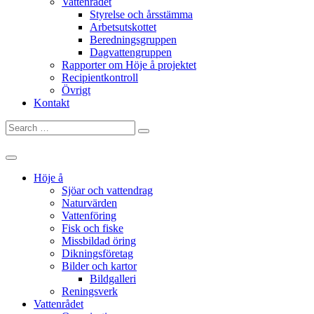
Vattenrådet
Styrelse och årsstämma
Arbetsutskottet
Beredningsgruppen
Dagvattengruppen
Rapporter om Höje å projektet
Recipientkontroll
Övrigt
Kontakt
Search
for:
Höje å
Sjöar och vattendrag
Naturvärden
Vattenföring
Fisk och fiske
Missbildad öring
Dikningsföretag
Bilder och kartor
Bildgalleri
Reningsverk
Vattenrådet