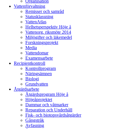
Organisation
Vattenförvaltning
Remisser och samråd
Statusklassning
VattenAtlas
Helhetsperspektiv Höje å
Vattenorg. riksmöte 2014
Miljögifter och läkemedel
Forskningsprojekt
Media
Vattendomar
Examensarbete
Recipientkontroll
Kontrollprogram
Näringsämnen
Biologi
Grundvatten
Åtgärdsarbete
Åtgärdsprogram Höje å
Höjeåprojektet
Dammar och våtmarker
Reparation och Underhåll
Fisk- och biotopsvårdsåtgärder
Gångstråk
Avfasning