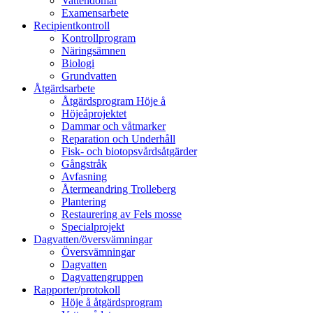
Vattendomar
Examensarbete
Recipientkontroll
Kontrollprogram
Näringsämnen
Biologi
Grundvatten
Åtgärdsarbete
Åtgärdsprogram Höje å
Höjeåprojektet
Dammar och våtmarker
Reparation och Underhåll
Fisk- och biotopsvårdsåtgärder
Gångstråk
Avfasning
Återmeandring Trolleberg
Plantering
Restaurering av Fels mosse
Specialprojekt
Dagvatten/översvämningar
Översvämningar
Dagvatten
Dagvattengruppen
Rapporter/protokoll
Höje å åtgärdsprogram