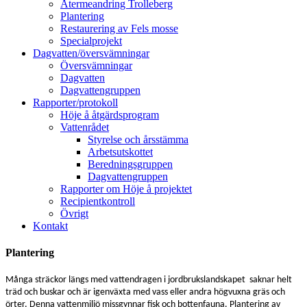
Återmeandring Trolleberg
Plantering
Restaurering av Fels mosse
Specialprojekt
Dagvatten/översvämningar
Översvämningar
Dagvatten
Dagvattengruppen
Rapporter/protokoll
Höje å åtgärdsprogram
Vattenrådet
Styrelse och årsstämma
Arbetsutskottet
Beredningsgruppen
Dagvattengruppen
Rapporter om Höje å projektet
Recipientkontroll
Övrigt
Kontakt
Plantering
Många sträckor längs med vattendragen i jordbrukslandskapet saknar helt
träd och buskar och är igenväxta med vass eller andra högvuxna gräs och
örter. Denna vattenmiljö missgynnar fisk och bottenfauna. Plantering av