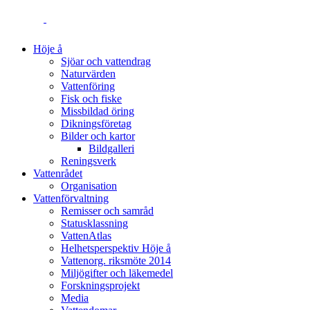
Höje å
Sjöar och vattendrag
Naturvärden
Vattenföring
Fisk och fiske
Missbildad öring
Dikningsföretag
Bilder och kartor
Bildgalleri
Reningsverk
Vattenrådet
Organisation
Vattenförvaltning
Remisser och samråd
Statusklassning
VattenAtlas
Helhetsperspektiv Höje å
Vattenorg. riksmöte 2014
Miljögifter och läkemedel
Forskningsprojekt
Media